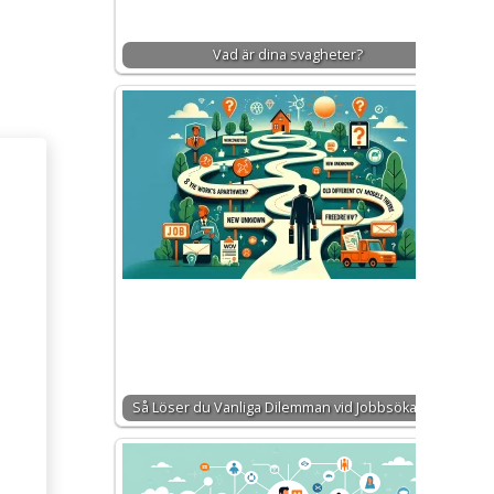
Vad är dina svagheter?
Så Löser du Vanliga Dilemman vid Jobbsökande