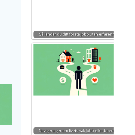
Så landar du ditt första jobb utan erfarenhet
Navigera genom livets val: Jobb eller boende