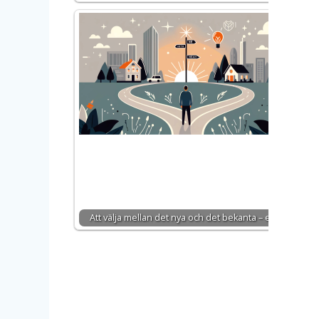
m
Att välja mellan det nya och det bekanta – en…