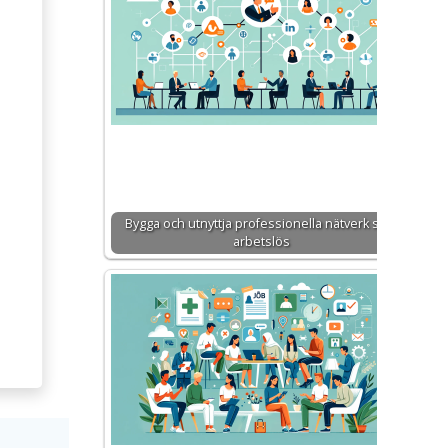
Bygga och utnyttja professionella nätverk som
arbetslös