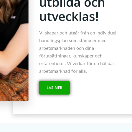
utbilda och
utvecklas!
Vi skapar och utgår från en individuell
handlingsplan som stämmer med
arbetsmarknaden och dina
förutsättningar, kunskaper och
erfarenheter. Vi verkar för en hållbar
arbetsmarknad för alla.
LÄS MER