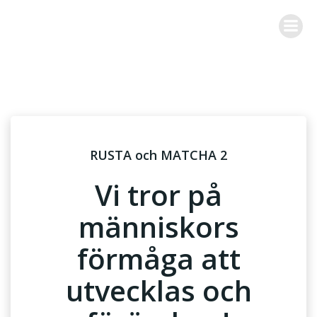
Hoppa
till
innehåll
RUSTA och MATCHA 2
Vi tror på
människors
förmåga att
utvecklas och