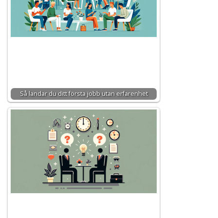
Så landar du ditt första jobb utan erfarenhet