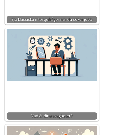
Sju klassiska intervjufrågor när du söker jobb
Vad är dina svagheter?