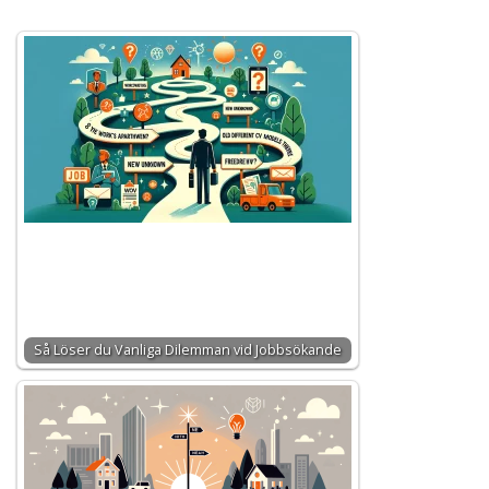
Så Löser du Vanliga Dilemman vid Jobbsökande