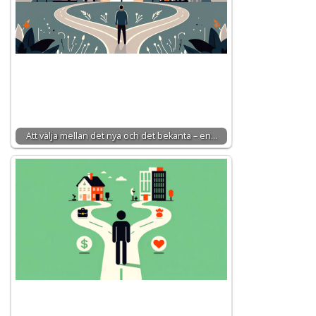
Att välja mellan det nya och det bekanta – en…