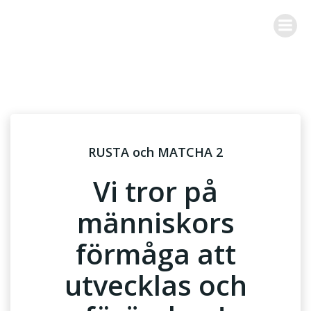
Hoppa
till
innehåll
RUSTA och MATCHA 2
Vi tror på
människors
förmåga att
utvecklas och