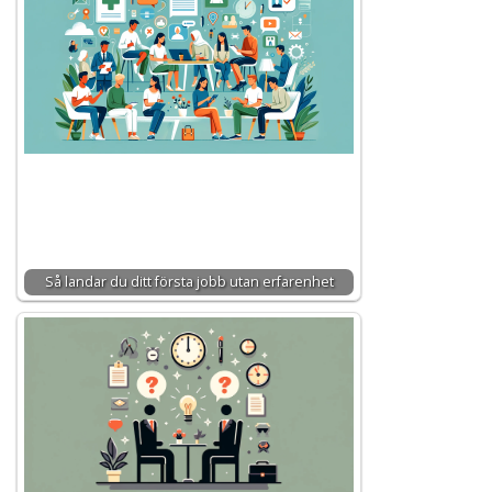
Så landar du ditt första jobb utan erfarenhet